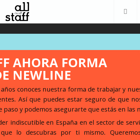
PERFILES
FF AHORA FORMA
INICIO
/
RECURSOS
/
PORTFOLIO
/
BOXED
/ 5
COLUMNS
DE NEWLINE
s años conoces nuestra forma de trabajar y nu
ientes. Así que puedes estar seguro de que 
PORTFOLIO MASONRY
e paso y podemos asegurarte que estás en las
der indiscutible en España en el sector de serv
 que lo descubras por ti mismo. Queremos