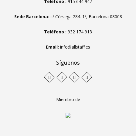
Teléfono :
915 644 947
Sede Barcelona:
c/ Còrsega 284. 1º, Barcelona 08008
Teléfono :
932 174 913
Email:
info@allstaff.es
Síguenos
Miembro de