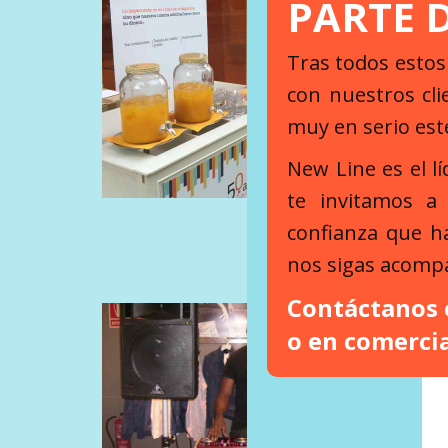
PARTE 
Tras todos esto
con nuestros cl
muy en serio est
New Line es el lí
te invitamos a
confianza que h
nos sigas acomp
Contáctanos
o en
comerci