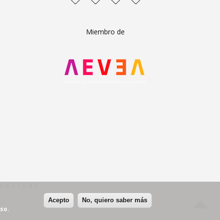
Miembro de
IVACIDAD
Acepto
No, quiero saber más
so.