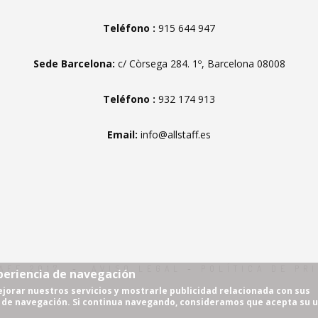
Teléfono :
915 644 947
Sede Barcelona:
c/ Còrsega 284. 1º, Barcelona 08008
Teléfono :
932 174 913
Email:
info@allstaff.es
AFF 2017
-
AVISO LEGAL
-
POLÍTICA DE PR
periencia de navegación
jorar nuestros servicios y mostrarle publicidad relacionada con sus
s de navegación. Si continua navegando, consideramos que acepta su u