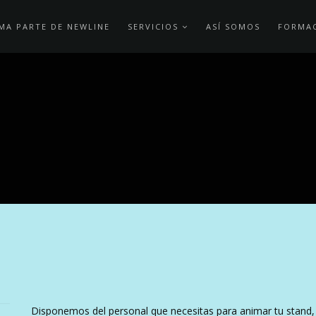
MA PARTE DE NEWLINE
SERVICIOS
ASÍ SOMOS
FORMA
Disponemos del personal que necesitas para animar tu stand,