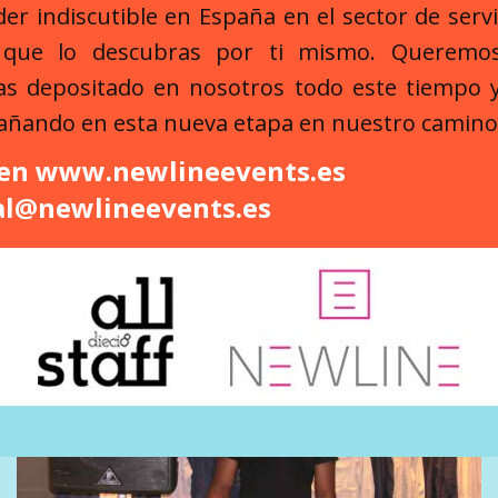
der indiscutible en España en el sector de serv
 que lo descubras por ti mismo. Queremos
as depositado en nosotros todo este tiempo
añando en esta nueva etapa en nuestro camino
 en
www.newlineevents.es
al@newlineevents.es
ARTISTAS
LIGHTBOX