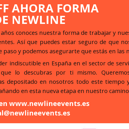
FF AHORA FORMA
DE NEWLINE
s años conoces nuestra forma de trabajar y nu
ientes. Así que puedes estar seguro de que 
e paso y podemos asegurarte que estás en las
der indiscutible en España en el sector de serv
 que lo descubras por ti mismo. Queremos
as depositado en nosotros todo este tiempo
TELEFONISTA/RECEPCIONISTA
LIGHTBOX
añando en esta nueva etapa en nuestro camino
 en
www.newlineevents.es
al@newlineevents.es